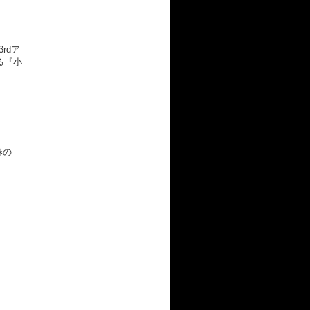
rdア
る『小
春の