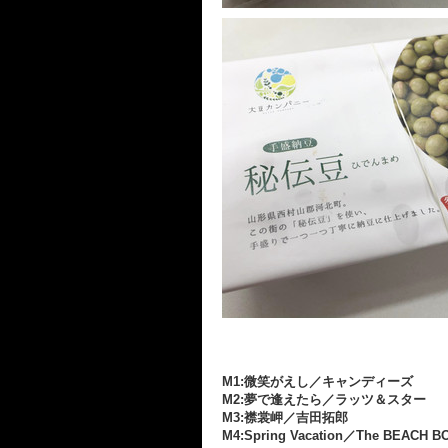
M1:微笑がえし／キャンディーズ
M2:夢で逢えたら／ラッツ＆スター
M3:襟裳岬／吉田拓郎
M4:Spring Vacation／The BEACH B