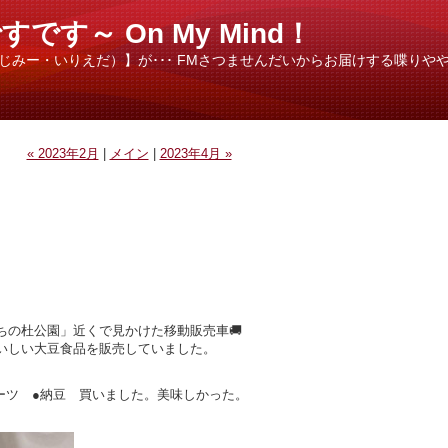
す～ On My Mind！
（じみー・いりえだ）】が･･･ FMさつませんだいからお届けする喋りやや
« 2023年2月
|
メイン
|
2023年4月 »
ちの杜公園」近くで見かけた移動販売車🚚
いしい大豆食品を販売していました。
ーツ ●納豆 買いました。美味しかった。