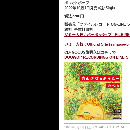
ポッポ･ポップ
2022年10月1日発売<祝･50歳>
税込2200円
販売元「ファイルレコード ON-LINE S
送料･手数料無料
ジミー入枝 / ポッポ･ポップ - FILE RECOR
:
ジミー入枝：Official Site (synapse-blo
CD･GOODS御購入はコチラで
DOOWOP RECORDINGS ON LINE SHOP
2023年3月25日 (土)
03.RADIO SHOW OA LIS