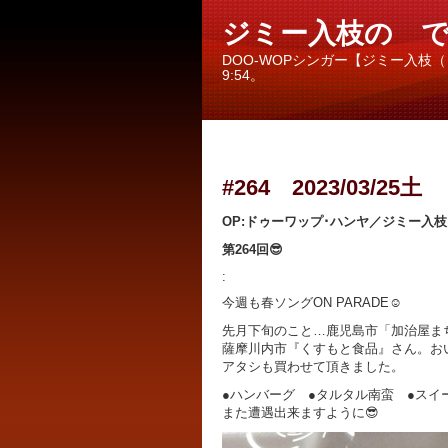
ジミー入枝の ですで
DOO-WOPシンガー【ジミー入枝
9:54。
#264 2023/03/25土
OP:ドゥーワップ･ハンヤ／
ジミー入枝
第264回😎
:
今週も春ソングON PARADE☺
先月下旬のこと…鹿児島市「加治屋ま
薩摩川内市『くすもと食品』さん。お
アタシも買わせて頂きました。
●ハンバーグ ●タルタル南蛮 ●スイ
また遭遇出来ますように😎