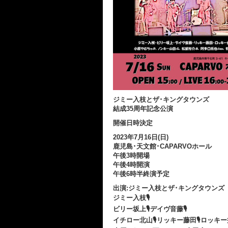
ジミー入枝とザ･キングタウンズ
結成35周年記念公演
開催日時決定
2023年7月16日(日)
鹿児島･天文館･CAPARVOホール
午後3時開場
午後4時開演
午後6時半終演予定
出演:ジミー入枝とザ･キングタウンズ
ジミー入枝🎙
ビリー坂上🎙デイヴ音藤🎙
イチロー北山🎙リッキー藤田🎙ロッキー益