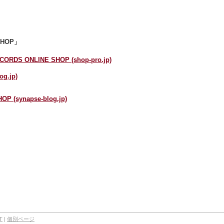
HOP」
DS ONLINE SHOP (shop-pro.jp)
g.jp)
 (synapse-blog.jp)
T
|
個別ページ