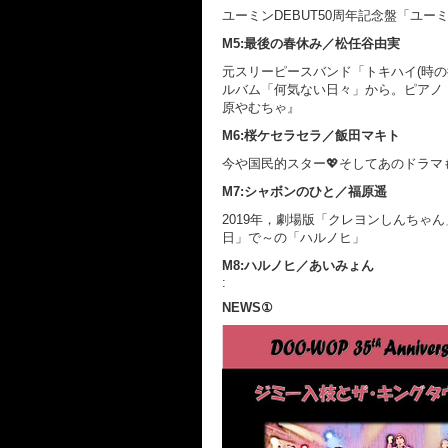
ユーミンDEBUT50周年記念盤「ユー
M5:最後の春休み／松任谷由実
元スリーピースバンド「トキハイ(時の徘
ルバム「何気ない日々」から。ピアノ
原やむちゃ』
M6:桜ケセラセラ／飯田マキト
今や国民的スター💖そしてあのドラマ
M7:シャボンのひと／福原遥
2019年，劇場版「クレヨンしんちゃ
日」で～の「ハルノヒ」
M8:ハルノヒ／あいみょん
:
NEWS①