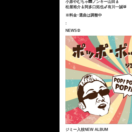
小原やむちゃ🎹ノンキー山田🎸
松屋裕介🎸阿多口拓也🎷有川一誠🥁
※料金･選曲は調整中
:
NEWS②
ジミー入枝NEW ALBUM