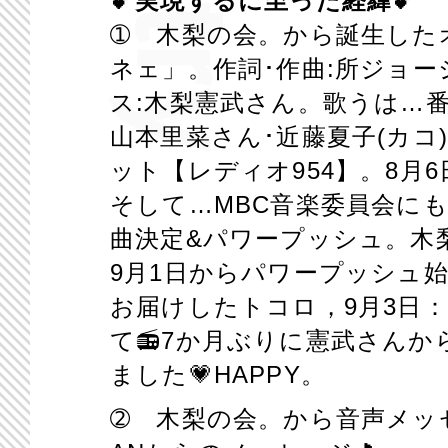
💕
実現するに至った経緯
💕
➀ 木梨の会。から誕生した
ネェ」。作詞･作曲
:
所ジョー
ス
:
木梨憲武さん。歌うは
…
山本里菜さん･近藤夏子
(
カコ
ット【レディオ
954
】。
8
月
6
そして
…MBC
音楽委員会に
曲決定
&
パワープッシュ。木
9
月
1
日からパワープッシュ
お届けしたトコロ，
9
月
3
日
て
📻
7
か月ぶりに憲武さんか
ました
💗
HAPPY
。
➁ 木梨の会。から音声メッ