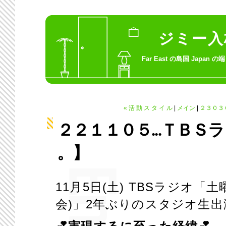
ジ ミ ー 入
Far East の島国 Japan 
« 活 動 ス タ イ ル
|
メイン
|
２３０３０４
２２１１０５...ＴＢＳラ ジ
。】
11
月
5
日
(
土
) TBS
ラジオ「土
会
)
」
2
年ぶりのスタジオ生出