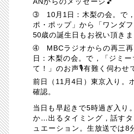
ANからのメッセージ🎵
➂
10
月
1
日：木梨の会。で
ポ・ポップ」から「ワンダフ
50
歳の誕生日もお祝い頂きま
➃
MBC
ラジオからの再三再
日：木梨の会。で，「ジミー
て！」のお声
🎙
有難く伺わせ
前日（11月4日）東京入り。
確認。
当日も早起きで
5
時過ぎ入り
か…出るタイミング，話すタ
ュエーション。生放送では
8