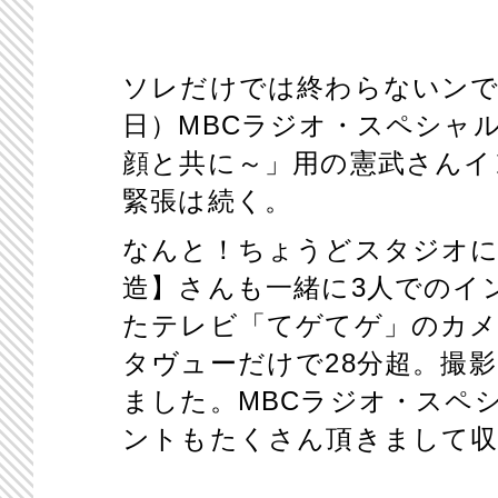
ソレだけでは終わらないンで
日）
MBC
ラジオ・スペシャ
顔と共に～」用の憲武さんイ
緊張は続く。
なんと！ちょうどスタジオに
造】さんも一緒に
3
人でのイ
たテレビ「てゲてゲ」のカメ
タヴューだけで
28
分超。撮
ました。
MBC
ラジオ・スペ
ントもたくさん頂きまして収