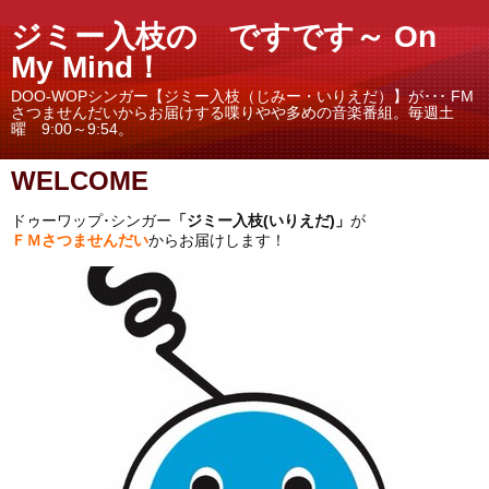
ジミー入枝の ですです～ On
My Mind！
DOO-WOPシンガー【ジミー入枝（じみー・いりえだ）】が･･･ FM
さつませんだいからお届けする喋りやや多めの音楽番組。毎週土
曜 9:00～9:54。
WELCOME
ドゥーワップ･シンガー
「ジミー入枝(いりえだ)」
が
ＦＭ
さつませんだい
からお届けします！