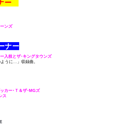
コーナー
トーンズ
ーナー
ジミー入枝とザ･キングタウンズ
のように…」収録曲。
ブッカー･Ｔ＆ザ･MGズ
シス
E