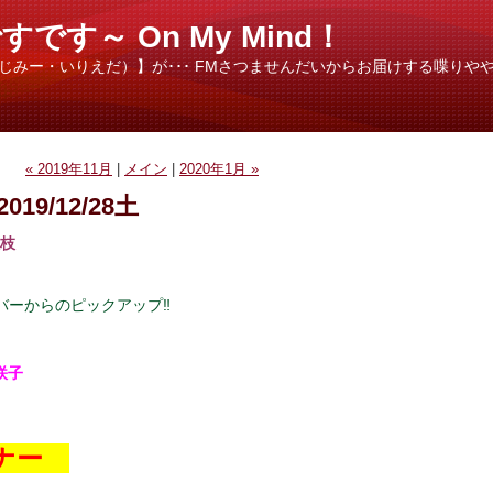
す～ On My Mind！
（じみー・いりえだ）】が･･･ FMさつませんだいからお届けする喋りやや
« 2019年11月
|
メイン
|
2020年1月 »
2019/12/28土
入枝
ナンバーからのピックアップ‼
咲子
コーナー