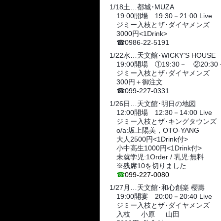
1/18土…都城･MUZA
19:00開場 19:30－21:00 Live
ジミー入枝とザ･ダイヤメンズ
3000円<1Drink>
☎
0986-22-5191
1/22水…天文館･WICKY'S HOUSE
19:00開場 ①19:30－ ②20:30
ジミー入枝とザ･ダイヤメンズ
300円＋御注文
☎
099-227-0331
1/26日…天文館･明日の地図
12:00開場 12:30－14:00 Live
ジミー入枝とザ･キングタウンズ
o/a:坂上陽美，OTO-YANG
大人2500円<1Drink付>
小中高生1000円<1Drink付>
未就学児:1Order / 乳児:無料
※残席10を切りました
☎
099-227-0080
1/27月…天文館･和心創楽 櫻壽
19:00開宴 20:00－20:40 Live
ジミー入枝とザ･ダイヤメンズ
入枝
小原
🎹
山田
🎸
🎙