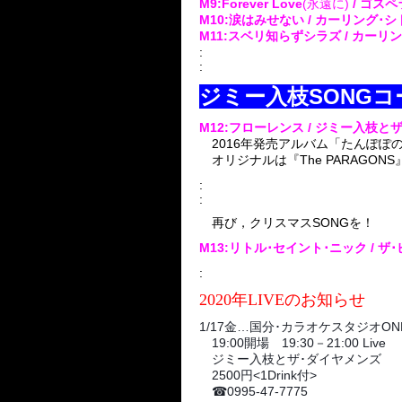
M9:Forever Love
(永遠に)
/ ゴス
M10:涙はみせない / カーリング･
M11:スベリ知らずシラズ / カーリ
:
:
ジミー入枝SONGコ
M12:フローレンス / ジミー入枝と
2016年発売アルバム「たんぽぽ
オリジナルは『The PARAGONS
:
:
再び，クリスマスSONGを！
M13:リトル･セイント･ニック / 
:
2020年LIVEのお知らせ
1/17金…国分･カラオケスタジオON
19:00開場 19:30－21:00 Live
ジミー入枝とザ･ダイヤメンズ
2500円<1Drink付>
☎
0995-47-7775