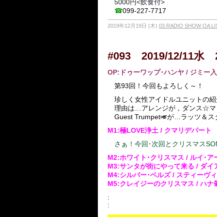
5000円<飲食付>
☎
099-227-7717
2019年12月19日 (木)
03.RADIO SHOW OA LI
#093 2019/12/11水 
OP:ドゥーワップ･ハンヤ
/ ジミー
第93回！今回もよろしく～！
珍しく女性アイドルユニットの紹
理由は…アレンジが，ダンス☆マ
Guest Trumpet🎺が…ラッツ
M1:極LOVE浄土
/ クマリデパート
さぁ！今回･次回とクリスマスSON
M2:ホワイト･クリスマス / ルイ･
M3:サンタが街にやって来る / ダ
M4:シルバー･ベルズ / スティーヴ
M5:クレイジーのクリスマス / ハ
:
: