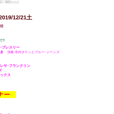
ST
|
個別ページ
2019/12/21土
入枝
!!
ス･プレスリー
さゆき
演奏:寺内タケシとブルー･ジーンズ
 アレサ･フランクリン
ズ
ラックス
コーナー