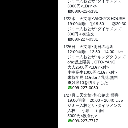
ジミー入枝とザ･ダイヤメンズ
3000円<1Drink>
☎
0986-22-5191
1/22水…天文館･WICKY'S HOUSE
19:00開場 ①19:30－ ②20:30
ジミー入枝とザ･ダイヤメンズ
300円＋御注文
☎
099-227-0331
1/26日…天文館･明日の地図
12:00開場 12:30－14:00 Live
ジミー入枝とザ･キングタウンズ
o/a:坂上陽美，OTO-YANG
大人2500円<1Drink付>
小中高生1000円<1Drink付>
未就学児:1Order / 乳児:無料
※残席10を切りました
☎
099-227-0080
1/27月…天文館･和心創楽 櫻壽
19:00開宴 20:00－20:40 Live
ジミー入枝とザ･ダイヤメンズ
入枝
小原
🎹
山田
🎸
🎙
5000円<飲食付>
☎
099-227-7717