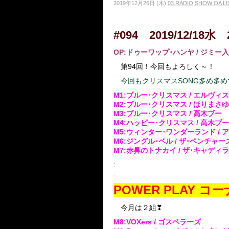
2019年12月26日 (木)
03.RADIO SHOW OA LI
#094 2019/12/18水 
OP:ドゥーワップ･ハンヤ
/ ジミー
第94回！今回もよろしく～！
今回もクリスマスSONG多め多めで
M1:ブルー･クリスマス / エルヴィ
M2:ブルー･クリスマス / ほりま
M3:ブルー･クリスマス / 高木ブー
M4:ハッピー･クリスマス / 高木ブー
M5:ウィンター･ワンダーランド /
M6:ジングル･ベル / ザ･ベンチャー
M7:赤鼻のトナカイ / ザ･キャディ
:
:
POWER PLAY 
今月は２組❣
M8:VOXers
/ ゴスペラーズ