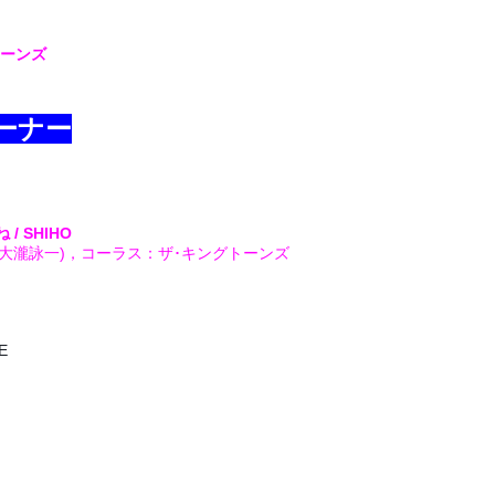
トーンズ
ーナー
 SHIHO
(大瀧詠一)，コーラス：ザ･キングトーンズ
E