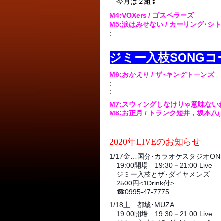
今月は２組❣
M4:VOXers
/ ゴスペラーズ
M5:涙はみせない / カーリング･シ
:
:
ジミー入枝SONGコ
M6:おかえり / ザ･キングトーンズ
:
:
M7:スウィングしなけりゃ意味ないね /
M8:お正月 / トランク短井，坂本八
:
2020年LIVEのお知らせ
1/17金…国分･カラオケスタジオON
19:00開場 19:30－21:00 Live
ジミー入枝とザ･ダイヤメンズ
2500円<1Drink付>
☎
0995-47-7775
1/18土…都城･MUZA
19:00開場 19:30－21:00 Live