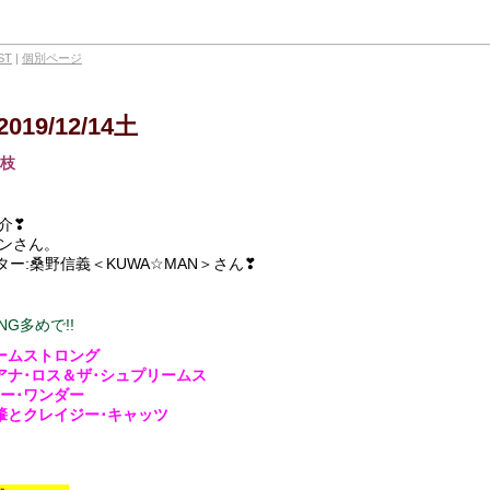
ST
|
個別ページ
2019/12/14土
入枝
介❣
ンさん。
＆スター:桑野信義＜KUWA☆MAN＞さん❣
G多めで!!
アームストロング
イアナ･ロス＆ザ･シュプリームス
ィー･ワンダー
ナ肇とクレイジー･キャッツ