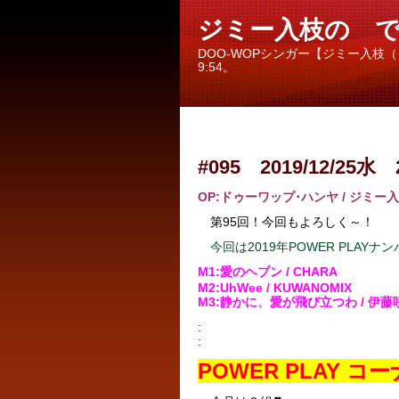
ジミー入枝の ですで
DOO-WOPシンガー【ジミー入枝
9:54。
#095 2019/12/25水 
OP:ドゥーワップ･ハンヤ
/ ジミー
第95回！今回もよろしく～！
今回は2019年POWER PLAY
M1:愛のヘブン / CHARA
M2:UhWee / KUWANOMIX
M3:静かに、愛が飛び立つわ / 伊藤
:
:
POWER PLAY 