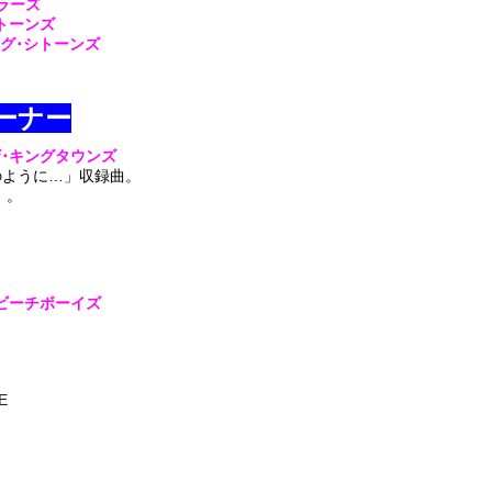
ペラーズ
シトーンズ
ング･シトーンズ
ーナー
ザ･キングタウンズ
のように…」収録曲。
』。
ザ･ビーチボーイズ
E