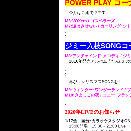
POWER PLAY 
今月は２組で２曲❣
M6:VOXers
/ ゴスペラーズ
M7:涙はみせない / カーリング･シ
:
:
ジミー入枝SONGコ
M8:アンチェインド･メロディ / 
2016年発売アルバム「たんぽぽ
:
:
再び，クリスマスSONGを！
M9:ウィンター･ワンダーランド / 
M10:きよしこの夜 / コニー･フラン
:
2020年LIVEのお知らせ
1/17金…国分･カラオケスタジオON
19:00開場 19:30－21:00 Live