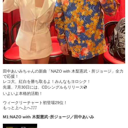
田中あいみちゃんの新曲「NAZO with 木梨憲武・所ジョージ」全力
で応援！
レコ大、紅白を勝ち取るよ！みんなもヨロシク！
先週、7月30日には、CDシングルもリリース💿
いよいよ本格的活動！
ウィークリーチャート初登場29位！
もっと上へ上へ⤴⤴⤴
M1:NAZO with 木梨憲武･所ジョージ／田中あいみ