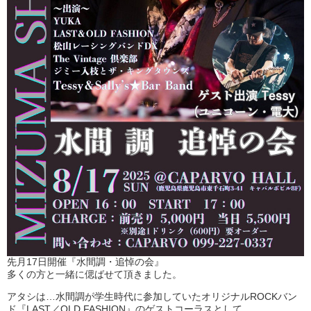
先月17日開催『水間調・追悼の会』
多くの方と一緒に偲ばせて頂きました。
アタシは…水間調が学生時代に参加していたオリジナルROCKバン
ド『LAST／OLD FASHION』のゲストコーラスとして...