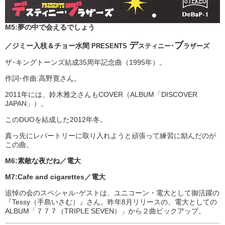
M5:夢の中で会えるでしょう
デ
ブ
／ジミー入枝＆チョー水間
PRESENTS
スティニー･
ラザーズ
ザ･キングトーンズ結成35周年記念曲（1995年）。
作詞･作曲:高野寛さん。
2011年には、鈴木雅之さんもCOVER（ALBUM「DISCOVER
JAPAN」）。
このDUOを結成した2012年冬。
真っ先にレパートリーに取り入れようと頑張って練習に励んだのが
この曲。
M6:素敵な夜だね／電大
M7:Cafe and cigarettes／電大
追悼の会のスペシャル･ゲストは、ユニコーン・電大として御活躍の
『Tessy（手島いさむ）』さん。昨年8月リリースの、電大としての
ALBUM「７７７（TRIPLE SEVEN）」から２曲ピックアップ。