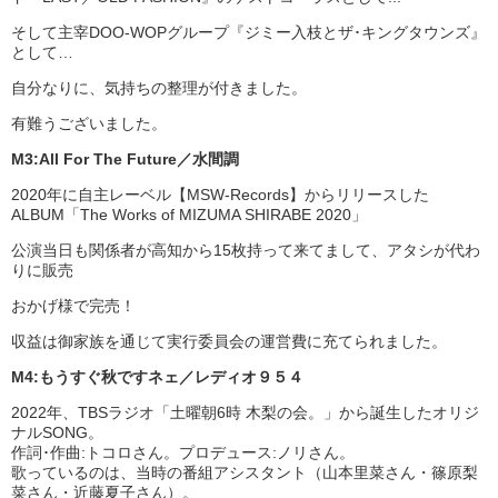
そして主宰DOO-WOPグループ『ジミー入枝とザ･キングタウンズ』
として…
自分なりに、気持ちの整理が付きました。
有難うございました。
M3:All For The Future／水間調
2020年に自主レーベル【MSW-Records】からリリースした
ALBUM「The Works of MIZUMA SHIRABE 2020」
公演当日も関係者が高知から15枚持って来てまして、アタシが代わ
りに販売
おかげ様で完売！
収益は御家族を通じて実行委員会の運営費に充てられました。
M4:もうすぐ秋ですネェ／レディオ９５４
2022年、TBSラジオ「土曜朝6時 木梨の会。」から誕生したオリジ
ナルSONG。
作詞･作曲:トコロさん。プロデュース:ノリさん。
歌っているのは、当時の番組アシスタント（山本里菜さん・篠原梨
菜さん・近藤夏子さん）。