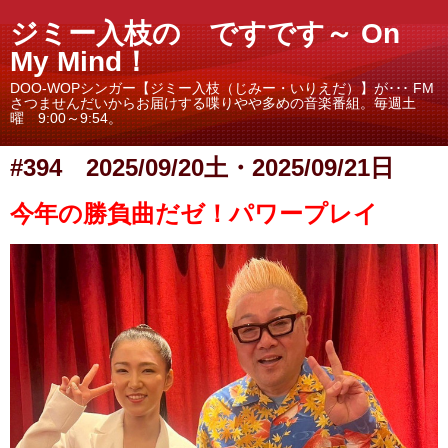
ジミー入枝の ですです～ On
My Mind！
DOO-WOPシンガー【ジミー入枝（じみー・いりえだ）】が･･･ FM
さつませんだいからお届けする喋りやや多めの音楽番組。毎週土
曜 9:00～9:54。
#394 2025/09/20土・2025/09/21日
今年の勝負曲だゼ！パワープレイ