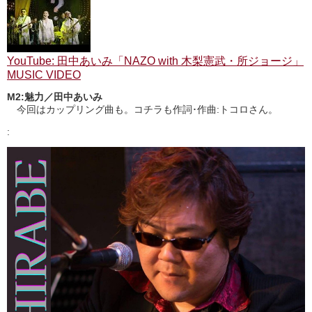
YouTube: 田中あいみ「NAZO with 木梨憲武・所ジョージ」
MUSIC VIDEO
M2:魅力／田中あいみ
今回はカップリング曲も。コチラも作詞･作曲:トコロさん。
: