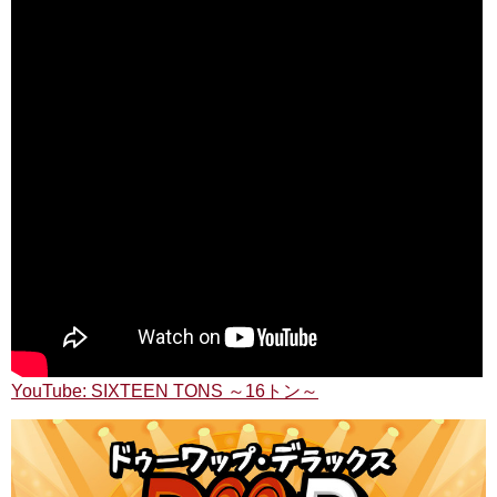
YouTube: SIXTEEN TONS ～16トン～