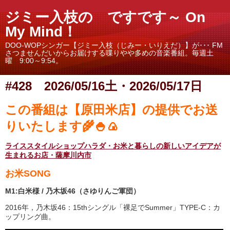
ジミー入枝の ですです～ On
My Mind！
DOO-WOPシンガー【ジミー入枝（じみー・いりえだ）】が･･･ FM
さつませんだいからお届けする喋りやや多めの音楽番組。毎週土
曜 9:00～9:54。
#428 2026/05/16土・2026/05/17日
この番組は【原田米店】の提供でお送
りいたします🌾🍚🍙
ライススタイルショップハラダ・お米と暮らしの新しいアイデアが
生まれるお店・薩摩川内市
お米SONG
M1:白米様 / 乃木坂46（さゆりんご軍団）
2016年，乃木坂46：15thシングル「裸足でSummer」TYPE-C：カ
ップリング曲。