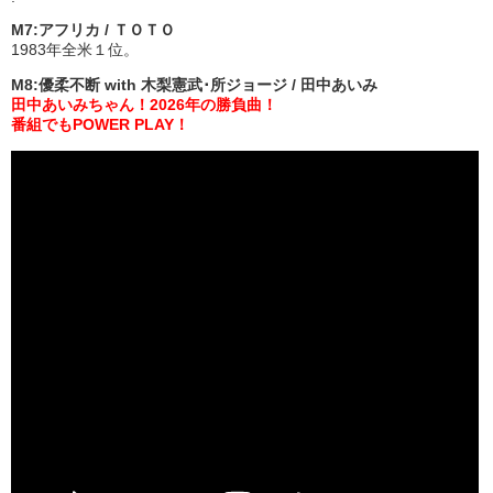
M7:アフリカ / ＴＯＴＯ
1983年全米１位。
M8:優柔不断 with 木梨憲武･所ジョージ / 田中あいみ
田中あいみちゃん！2026年の勝負曲！
番組でもPOWER PLAY！