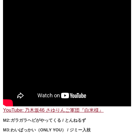
YouTube: 乃木坂46 さゆりんご軍団『白米様』
M2:ガラガラヘビがやってくる / とんねるず
M3:わいばっかい（ONLY YOU） / ジミー入枝